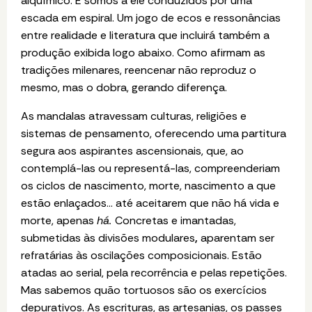
alquímico. E somos a ele conduzidos por uma
escada em espiral. Um jogo de ecos e ressonâncias
entre realidade e literatura que incluirá também a
produção exibida logo abaixo. Como afirmam as
tradições milenares, reencenar não reproduz o
mesmo, mas o dobra, gerando diferença.
As mandalas atravessam culturas, religiões e
sistemas de pensamento, oferecendo uma partitura
segura aos aspirantes ascensionais, que, ao
contemplá-las ou representá-las, compreenderiam
os ciclos de nascimento, morte, nascimento a que
estão enlaçados... até aceitarem que não há vida e
morte, apenas
há.
Concretas e imantadas,
submetidas às divisões modulares
,
aparentam ser
refratárias às oscilações composicionais. Estão
atadas ao serial, pela recorrência e pelas repetições.
Mas sabemos quão tortuosos são os exercícios
depurativos. As escrituras, as artesanias, os passes