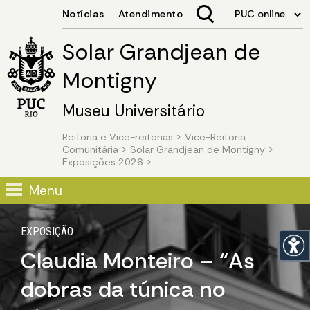
Solar Grandjean de
Montigny
Museu Universitário
Reitoria e Vice-reitorias
>
Vice-Reitoria
Comunitária
>
Solar Grandjean de Montigny
>
Exposições 2026
>
Image 01
Menu
EXPOSIÇÃO
Claudia Monteiro – “As
dobras da túnica no