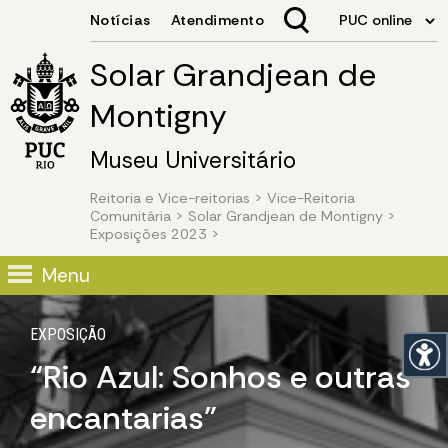
Solar Grandjean de
Montigny
Museu Universitário
Reitoria e Vice-reitorias
>
Vice-Reitoria
Comunitária
>
Solar Grandjean de Montigny
>
Exposições 2023
>
Image 01
Menu
EXPOSIÇÃO
“Rio Azul: Sonhos e outras
encantarias”