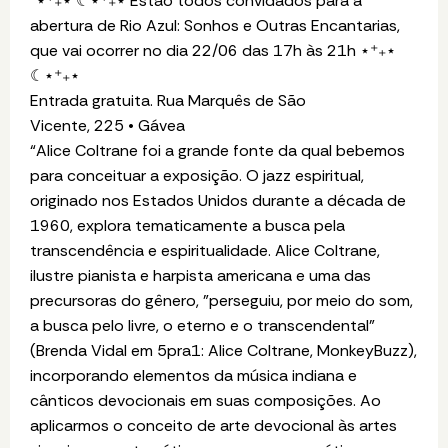
“⋆⁺₊⋆ ☾⋆⁺₊⋆ Estão todos convidados para a
abertura de Rio Azul: Sonhos e Outras Encantarias,
que vai ocorrer no dia 22/06 das 17h às 21h ⋆⁺₊⋆
☾⋆⁺₊⋆
Entrada gratuita. Rua Marquês de São
Vicente, 225 • Gávea
“Alice Coltrane foi a grande fonte da qual bebemos
para conceituar a exposição. O jazz espiritual,
originado nos Estados Unidos durante a década de
1960, explora tematicamente a busca pela
transcendência e espiritualidade. Alice Coltrane,
ilustre pianista e harpista americana e uma das
precursoras do gênero, "perseguiu, por meio do som,
a busca pelo livre, o eterno e o transcendental"
(Brenda Vidal em 5pra1: Alice Coltrane, MonkeyBuzz),
incorporando elementos da música indiana e
cânticos devocionais em suas composições. Ao
aplicarmos o conceito de arte devocional às artes