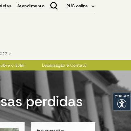
2023
>
obre o Solar
Localização e Contato
isas perdidas
CTRL+F2
Inauguração: