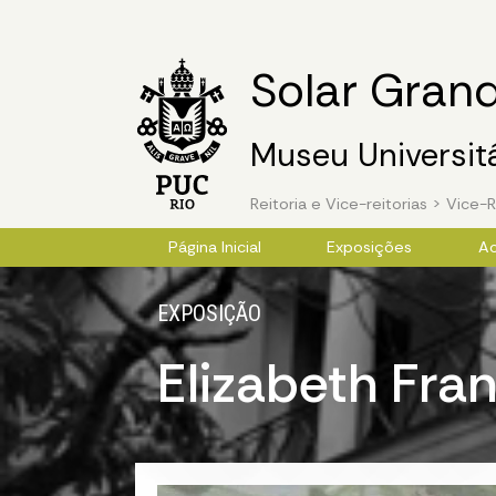
Solar Gran
Museu Universit
Reitoria e Vice-reitorias
>
Vice-R
Image 01
Página Inicial
Exposições
A
EXPOSIÇÃO
Elizabeth Fra