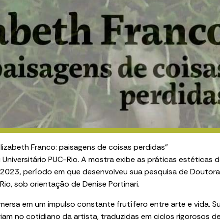
lizabeth Franco: paisagens de coisas perdidas”
Universitário PUC-Rio. A mostra exibe as práticas estéticas d
 e 2023, período em que desenvolveu sua pesquisa de Doutor
o, sob orientação de Denise Portinari.
imersa em um impulso constante frutífero entre arte e vida. S
iam no cotidiano da artista, traduzidas em ciclos rigorosos d