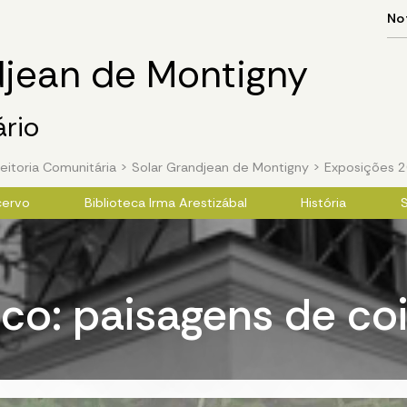
djean de Montigny
ário
eitoria Comunitária
>
Solar Grandjean de Montigny
>
Exposições 
cervo
Biblioteca Irma Arestizábal
História
S
nco: paisagens de co