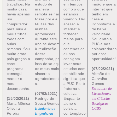
trabalhos. Na
estudo de
em tempos
irmão e que a
minha casa
maneira
como o que
internet que
havia apenas
remota se não
estamos
tenho em
um
fosse por ele.
vivendo. Dar
casa é
computador
Muitas das
acesso a
inconstante e
para mim e
minhas
internet e
de baixa
meus filhos,
aprovações
fornecer
velocidade.
todos com
durante este
meios para
Sou grato a
aulas
ano se devem
que
PUC e aos
remotas. Sou
à realização
centenas de
colaboradores
muito grata,
dessa
alunos
por essa
pois graças a
campanha, por
consigam
oportunidade!
esse
isso deixo aqui
levar seus
programa
os meus mais
estudos com
(07/02/2021)
consegui
sinceros
estabilidade
Abraão de
manter o
agradecimento
significa que
Carvalho
meu
s.
a PUC-Rio é
Gomes
desempenho.
fraterna e
Estudante de
(07/02/2021)
coletiva!
Licenciatura
(15/02/2021)
Rodrigo de
Enquanto
em Ciências
Maria Mônica
Souza Gomes
aluno e
Biológicas -
Oliveira
bolsista
Estudante de
CCBS
Pereira
contemplado
Engenharia