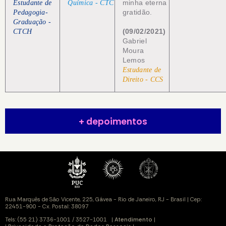
minha eterna
Estudante de
Química - CTC
gratidão.
Pedagogia-
Graduação -
(09/02/2021)
CTCH
Gabriel
Moura
Lemos
Estudante de
Direito - CCS
+ depoimentos