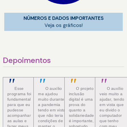
NÚMEROS E DADOS IMPORTANTES
Veja os gráficos!
Depoimentos
"
"
"
"
Esse
O auxílio
O projeto
O auxílio
programa foi
me ajudou
inclusão
veio muito a
fundamental
muito durante
digital é uma
ajudar, tendo
para que eu
a pandemia
prova do
em vista que
pudesse
tendo em vista
quanto a
eu divido o
acompanhar
que não teria
solidariedade
computador
as aulas e
condições de
é importante,
que tenho
fazer meus
manter o
sobretudo
com meu