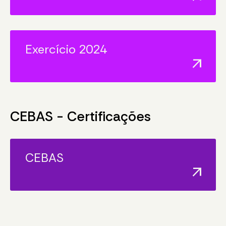
Exercício 2024
arrow_outward
CEBAS - Certificações
CEBAS
arrow_outward