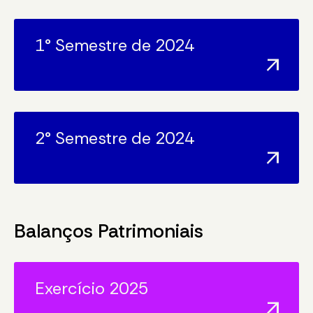
1° Semestre de 2024
arrow_outward
2° Semestre de 2024
arrow_outward
Balanços Patrimoniais
Exercício 2025
arrow_outward