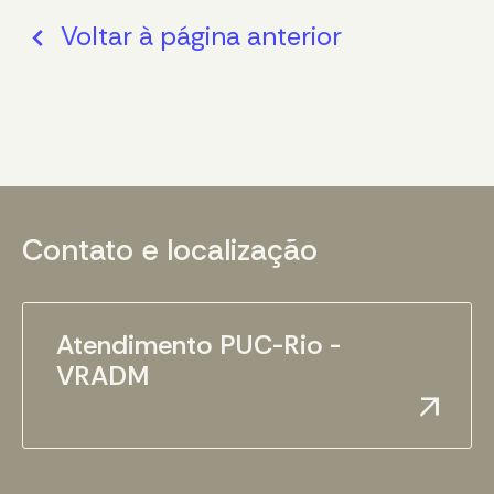
Voltar à página anterior
chevron_backward
Contato e localização
Atendimento PUC-Rio -
VRADM
arrow_outward