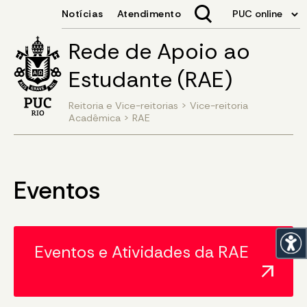
Rede de Apoio ao
Estudante (RAE)
Reitoria e Vice-reitorias
>
Vice-reitoria
Acadêmica
>
RAE
Eventos
Eventos e Atividades da RAE
arrow_outward