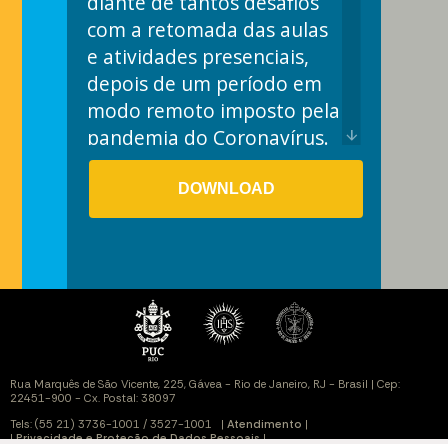
diante de tantos desafios
com a retomada das aulas
e atividades presenciais,
depois de um período em
modo remoto imposto pela
pandemia do Coronavírus.
arrow_downward
O retorno ao campus
marcou, também, a nova
DOWNLOAD
administração da
Universidade, com a posse
do Reitor da PUC-Rio,
Padre Anderson Antonio
Pedroso, S.J., do Vice-Reitor
Geral, Padre André Luís de
Araújo, S.J., e de novos Vice-
Reitores. Aos poucos e,
segundo medidas