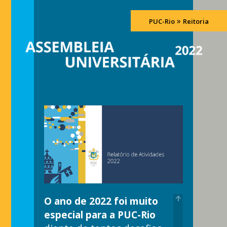
»
PUC-Rio
Reitoria
arrow_upward
O ano de 2022 foi muito
especial para a PUC-Rio