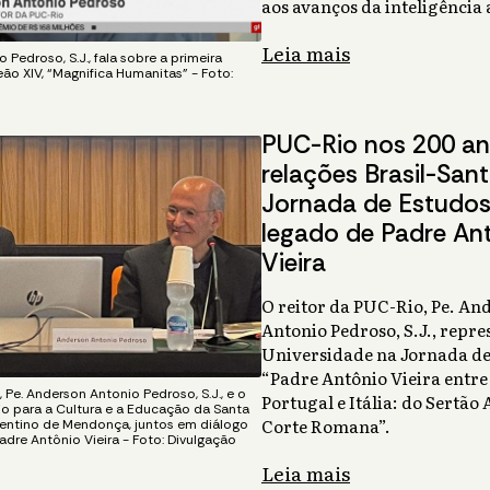
aos avanços da inteligência a
Leia mais
 Pedroso, S.J., fala sobre a primeira
ão XIV, “Magnifica Humanitas” - Foto:
PUC-Rio nos 200 an
relações Brasil-Sant
Jornada de Estudos
legado de Padre An
Vieira
O reitor da PUC-Rio, Pe. An
Antonio Pedroso, S.J., repre
Universidade na Jornada de
“Padre Antônio Vieira entre 
 Pe. Anderson Antonio Pedroso, S.J., e o
Portugal e Itália: do Sertão
rio para a Cultura e a Educação da Santa
Corte Romana”.
lentino de Mendonça, juntos em diálogo
adre Antônio Vieira - Foto: Divulgação
Leia mais