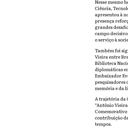
Nesse mesmo ho
Ciência, Tecnol
apresentou à no
presença reforç
grandes desafi
campo decisivo
o serviço à soc
Também foi sig
Vieira entre Br
Biblioteca Naci
diplomáticas en
Embaixador Ever
pesquisadores d
memória e da l
A trajetória da
“Antônio Vieira
Comemorativo do
contribuição da
tempos.