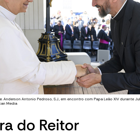
Pe. Anderson Antonio Pedroso, S.J., em encontro com Papa Leão XIV durante J
ican Media
ra do Reitor