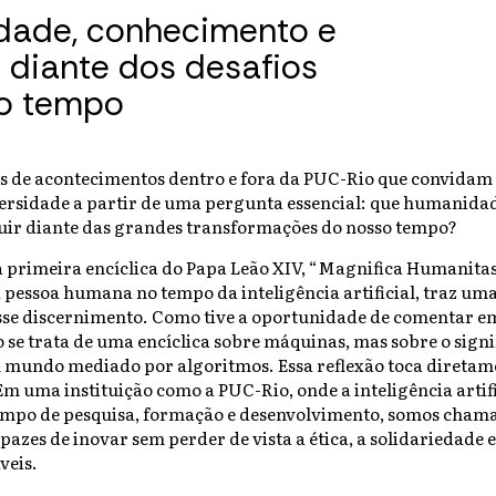
ade, conhecimento e
 diante dos desafios
o tempo
s de acontecimentos dentro e fora da PUC-Rio que convidam 
ersidade a partir de uma pergunta essencial: que humanid
ruir diante das grandes transformações do nosso tempo?
 primeira encíclica do Papa Leão XIV, “Magnifica Humanitas
pessoa humana no tempo da inteligência artificial, traz um
sse discernimento. Como tive a oportunidade de comentar em
se trata de uma encíclica sobre máquinas, mas sobre o signi
undo mediado por algoritmos. Essa reflexão toca diretam
m uma instituição como a PUC-Rio, onde a inteligência artific
mpo de pesquisa, formação e desenvolvimento, somos cham
apazes de inovar sem perder de vista a ética, a solidariedade
veis.