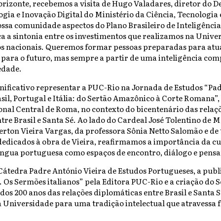
rizonte, recebemos a visita de Hugo Valadares, diretor do 
ogia e Inovação Digital do Ministério da Ciência, Tecnologia 
ssa comunidade aspectos do Plano Brasileiro de Inteligência 
a a sintonia entre os investimentos que realizamos na Univer
os nacionais. Queremos formar pessoas preparadas para at
 para o futuro, mas sempre a partir de uma inteligência c
iedade.
nificativo representar a PUC-Rio na Jornada de Estudos “Pa
asil, Portugal e Itália: do Sertão Amazônico à Corte Romana”,
onal Central de Roma, no contexto do bicentenário das relaç
tre Brasil e Santa Sé. Ao lado do Cardeal José Tolentino de 
ton Vieira Vargas, da professora Sônia Netto Salomão e de 
edicados à obra de Vieira, reafirmamos a importância da cu
íngua portuguesa como espaços de encontro, diálogo e pensa
 Cátedra Padre António Vieira de Estudos Portugueses, a publ
. Os Sermões italianos” pela Editora PUC-Rio e a criação do S
s 200 anos das relações diplomáticas entre Brasil e Santa 
 Universidade para uma tradição intelectual que atravessa f