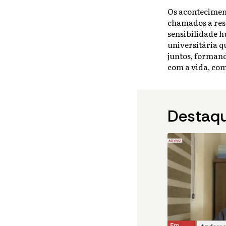
Os acontecimen
chamados a res
sensibilidade 
universitária q
juntos, formand
com a vida, co
Destaq