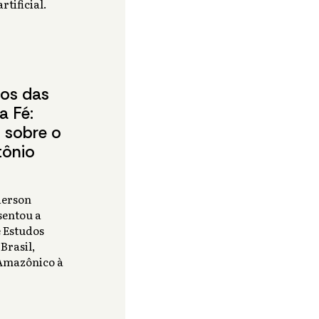
rtificial.
os das
a Fé:
 sobre o
tônio
derson
sentou a
 Estudos
Brasil,
 Amazônico à