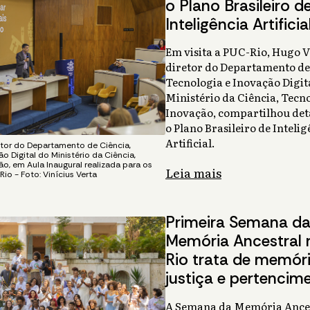
o Plano Brasileiro d
Inteligência Artificia
Em visita a PUC-Rio, Hugo V
diretor do Departamento de
Tecnologia e Inovação Digit
Ministério da Ciência, Tecno
Inovação, compartilhou det
o Plano Brasileiro de Intelig
Artificial.
etor do Departamento de Ciência,
o Digital do Ministério da Ciência,
o, em Aula Inaugural realizada para os
Leia mais
io - Foto: Vinícius Verta
Primeira Semana d
Memória Ancestral 
Rio trata de memóri
justiça e pertencim
A Semana da Memória Ances