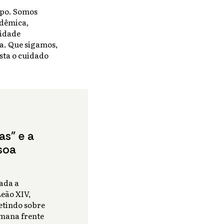
mpo. Somos
dêmica,
nidade
da. Que sigamos,
sta o cuidado
as” e a
soa
cada a
Leão XIV,
etindo sobre
mana frente