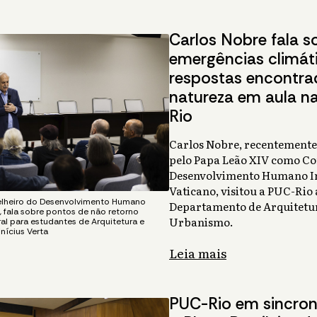
Carlos Nobre fala s
emergências climáti
respostas encontra
natureza em aula n
Rio
Carlos Nobre, recentement
pelo Papa Leão XIV como Co
Desenvolvimento Humano In
Vaticano, visitou a PUC-Rio 
elheiro do Desenvolvimento Humano
Departamento de Arquitetu
, fala sobre pontos de não retorno
Urbanismo.
ral para estudantes de Arquitetura e
nícius Verta
Leia mais
PUC-Rio em sincro