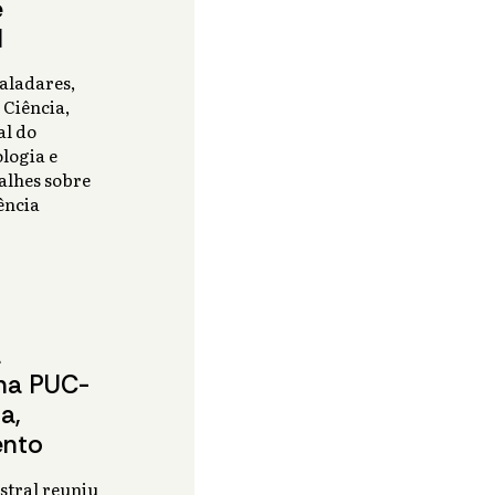
e
l
aladares,
 Ciência,
al do
logia e
alhes sobre
ência
a
na PUC-
a,
ento
tral reuniu