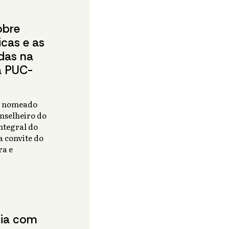
obre
cas e as
das na
a PUC-
e nomeado
nselheiro do
tegral do
a convite do
ra e
nia com