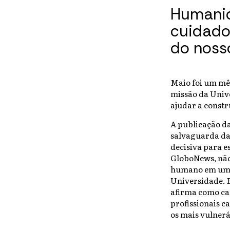
Humanid
cuidado
do noss
Maio foi um mê
missão da Univ
ajudar a const
A publicação da
salvaguarda da 
decisiva para e
GloboNews, não 
humano em um m
Universidade. E
afirma como ca
profissionais c
os mais vulnerá