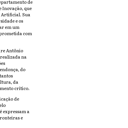
Departamento de
e Inovação, que
Artificial. Sua
sidade e os
uar em um
omprometida com
dre Antônio
 realizada na
ões
Mendonça, do
tantos
ltura, da
mento crítico.
icação de
elo
Sé expressam a
ronteiras e