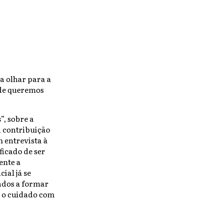
a olhar para a
ade queremos
”, sobre a
a contribuição
 entrevista à
ficado de ser
ente a
ial já se
ados a formar
 e o cuidado com