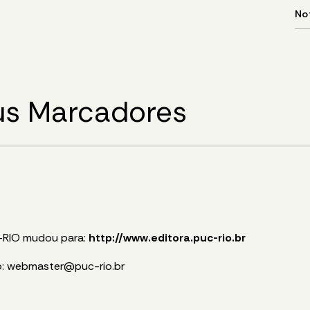
eus Marcadores
C-RIO mudou para:
http://www.editora.puc-rio.br
o:
webmaster@puc-rio.br