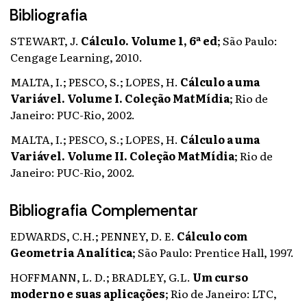
Bibliografia
STEWART, J.
Cálculo. Volume 1, 6ª ed
;
São Paulo:
Cengage Learning, 2010.
MALTA, I.; PESCO, S.; LOPES, H.
Cálculo a uma
Variável. Volume I. Coleção MatMídia
;
Rio de
Janeiro: PUC-Rio, 2002.
MALTA, I.; PESCO, S.; LOPES, H.
Cálculo a uma
Variável. Volume II. Coleção MatMídia
;
Rio de
Janeiro: PUC-Rio, 2002.
Bibliografia Complementar
EDWARDS, C.H.; PENNEY, D. E.
Cálculo com
Geometria Analítica
;
São Paulo: Prentice Hall, 1997.
HOFFMANN, L. D.; BRADLEY, G.L.
Um curso
moderno e suas aplicações
;
Rio de Janeiro: LTC,