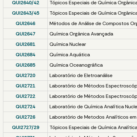
QUI2640/42
Tópicos Especiais de Química Orgânic
QUI2643/45
Tópicos Especiais de Química Orgânic
QUI2646
Métodos de Análise de Compostos Or
QUI2647
Química Orgânica Avançada
QUI2681
Química Nuclear
QUI2684
Química Aquática
QUI2685
Química Oceanográfica
QUI2720
Laboratório de Eletroanálise
QUI2721
Laboratório de Métodos Espectroscópi
QUI2722
Laboratório de Métodos Espectroscópi
QUI2724
Laboratório de Química Analítica Nuclea
QUI2726
Laboratório de Metodos Analíticos em
QUI2727/29
Tópicos Especiais de Química Analític