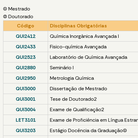
(1) Mestrado
(2) Doutorado
Código
Disciplinas Obrigatórias
QUI2412
Química Inorgânica Avançada I
QUI2433
Fisico-química Avançada
QUI2523
Laboratório de Química Avançada
QUI2880
Seminário I
QUI2950
Metrologia Química
QUI3000
Dissertação de Mestrado
QUI3001
Tese de Doutorado2
QUI3004
Exame de Qualificação2
LET3101
Exame de Proficiência em Língua Estrang
QUI3203
Estágio Docência da Graduação(1)