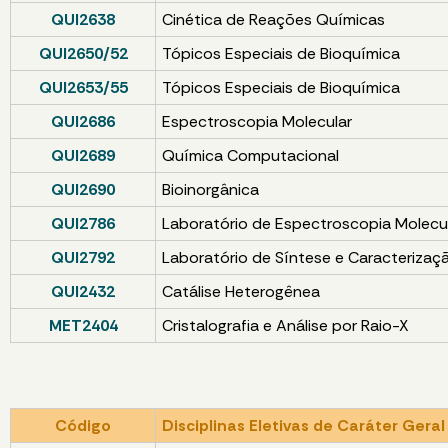
QUI2638
Cinética de Reações Químicas
QUI2650/52
Tópicos Especiais de Bioquímica
QUI2653/55
Tópicos Especiais de Bioquímica
QUI2686
Espectroscopia Molecular
QUI2689
Química Computacional
QUI2690
Bioinorgânica
QUI2786
Laboratório de Espectroscopia Molecu
QUI2792
Laboratório de Síntese e Caracterizaç
QUI2432
Catálise Heterogênea
MET2404
Cristalografia e Análise por Raio-X
Código
Disciplinas Eletivas de Caráter Geral