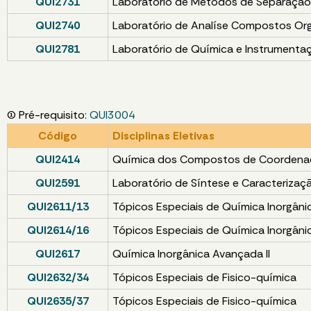
QUI2731
Laboratório de Métodos de Separação
QUI2740
Laboratório de Analíse Compostos Or
QUI2781
Laboratório de Química e Instrumenta
(1) Pré-requisito:
QUI3004
Código
Disciplinas Eletivas
QUI2414
Química dos Compostos de Coordena
QUI2591
Laboratório de Síntese e Caracterizaç
QUI2611/13
Tópicos Especiais de Química Inorgâni
QUI2614/16
Tópicos Especiais de Química Inorgâni
QUI2617
Química Inorgânica Avançada II
QUI2632/34
Tópicos Especiais de Fisico-química
QUI2635/37
Tópicos Especiais de Fisico-química