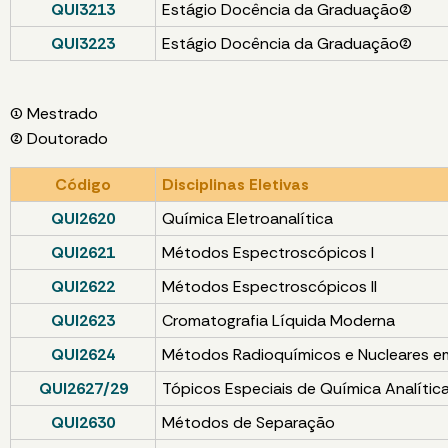
QUI3213
Estágio Docência da Graduação(2)
QUI3223
Estágio Docência da Graduação(2)
(1) Mestrado
(2) Doutorado
Código
Disciplinas Eletivas
QUI2620
Química Eletroanalítica
QUI2621
Métodos Espectroscópicos I
QUI2622
Métodos Espectroscópicos II
QUI2623
Cromatografia Líquida Moderna
QUI2624
Métodos Radioquímicos e Nucleares em
QUI2627/29
Tópicos Especiais de Química Analític
QUI2630
Métodos de Separação