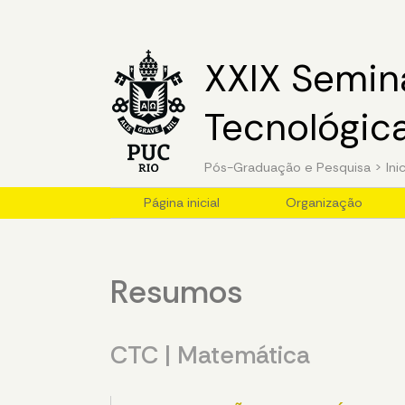
XXIX Seminá
Tecnológic
Pós-Graduação e Pesquisa
>
Ini
Página inicial
Organização
Resumos
CTC | Matemática