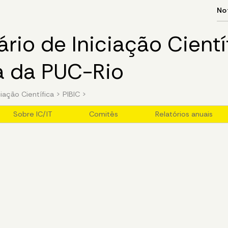
rio de Iniciação Cientí
a da PUC-Rio
ciação Científica
>
PIBIC
>
Sobre IC/IT
Comitês
Relatórios anuais