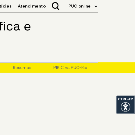
fica e
Resumos
PIBIC na PUC-Rio
CTRL+F2