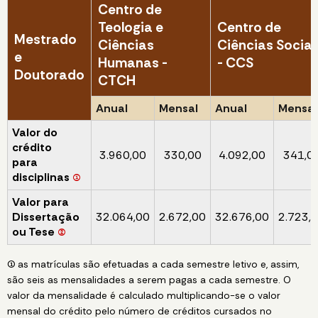
Centro de
Teologia e
Centro de
Mestrado
Ciências
Ciências Sociai
e
Humanas -
- CCS
Doutorado
CTCH
Anual
Mensal
Anual
Mensal
Valor do
crédito
3.960,00
330,00
4.092,00
341,0
para
disciplinas
(1)
Valor para
Dissertação
32.064,00
2.672,00
32.676,00
2.723,
ou Tese
(2)
(1) as matrículas são efetuadas a cada semestre letivo e, assim,
são seis as mensalidades a serem pagas a cada semestre. O
valor da mensalidade é calculado multiplicando-se o valor
mensal do crédito pelo número de créditos cursados no