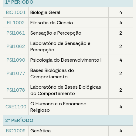
1º PERÍODO
BIO1001
Biologia Geral
4
FIL1002
Filosofia da Ciência
4
PSI1061
Sensação e Percepção
2
Laboratório de Sensação e
PSI1062
2
Percepção
PSI1090
Psicologia do Desenvolvimento I
4
Bases Biológicas do
PSI1077
2
Comportamento
Laboratório de Bases Biológicas
PSI1078
2
do Comportamento
O Humano e o Fenômeno
CRE1100
4
Religioso
2º PERÍODO
BIO1009
Genética
4