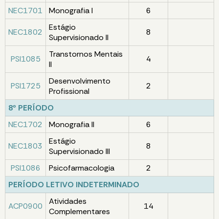
NEC1701
Monografia I
6
Estágio
NEC1802
8
Supervisionado II
Transtornos Mentais
PSI1085
4
II
Desenvolvimento
PSI1725
2
Profissional
8º PERÍODO
NEC1702
Monografia II
6
Estágio
NEC1803
8
Supervisionado III
PSI1086
Psicofarmacologia
2
PERÍODO LETIVO INDETERMINADO
Atividades
ACP0900
14
Complementares