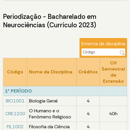
Periodização - Bacharelado em
Neurociências (Currículo 2023)
Ementa de disciplina
CH
Semestral
Código
Nome da Disciplina
Créditos
de
Extensão
1º PERÍODO
BIO1001
Biologia Geral
4
O Humano e o
CRE1200
4
40h
Fenômeno Religioso
FIL1002
Filosofia da Ciência
4