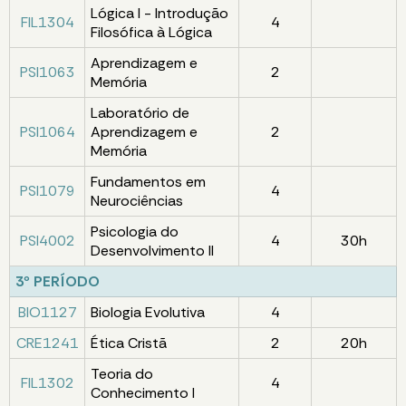
Lógica I - Introdução
FIL1304
4
Filosófica à Lógica
Aprendizagem e
PSI1063
2
Memória
Laboratório de
PSI1064
Aprendizagem e
2
Memória
Fundamentos em
PSI1079
4
Neurociências
Psicologia do
PSI4002
4
30h
Desenvolvimento II
3º PERÍODO
BIO1127
Biologia Evolutiva
4
CRE1241
Ética Cristã
2
20h
Teoria do
FIL1302
4
Conhecimento I