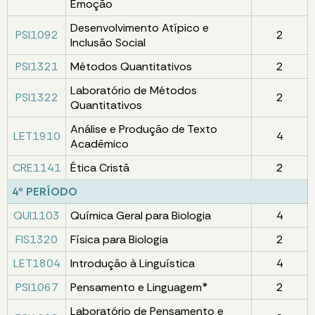
Emoção
Desenvolvimento Atípico e
PSI1092
2
Inclusão Social
PSI1321
Métodos Quantitativos
2
Laboratório de Métodos
PSI1322
2
Quantitativos
Análise e Produção de Texto
LET1910
4
Acadêmico
CRE1141
Ética Cristã
2
4º PERÍODO
QUI1103
Química Geral para Biologia
4
FIS1320
Física para Biologia
2
LET1804
Introdução à Linguística
4
PSI1067
Pensamento e Linguagem*
2
Laboratório de Pensamento e