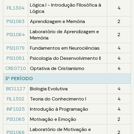
Lógica I - Introdução Filosófica à
FIL1304
4
Lógica
PSI1063
Aprendizagem e Memória
2
Laboratório de Aprendizagem e
PSI1064
2
Memória
PSI1079
Fundamentos em Neurociências
4
PSI1091
Psicologia do Desenvolvimento II
4
CRE0710
Optativa de Cristianismo
4
3º PERÍODO
BIO1127
Biologia Evolutiva
4
FIL1302
Teoria do Conhecimento I
4
INF1025
Introdução à Programação
4
PSI1065
Motivação e Emoção
2
Laboratório de Motivação e
PSI1066
2