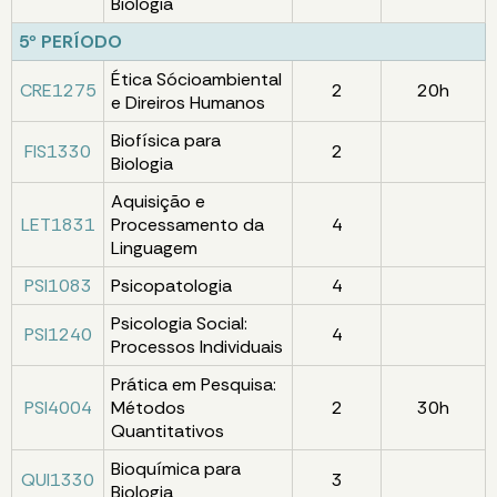
Biologia
5º PERÍODO
Ética Sócioambiental
CRE1275
2
20h
e Direiros Humanos
Biofísica para
FIS1330
2
Biologia
Aquisição e
LET1831
Processamento da
4
Linguagem
PSI1083
Psicopatologia
4
Psicologia Social:
PSI1240
4
Processos Individuais
Prática em Pesquisa:
PSI4004
Métodos
2
30h
Quantitativos
Bioquímica para
QUI1330
3
Biologia