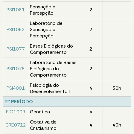
Sensação e
PSI1061
2
Percepção
Laboratório de
PSI1062
Sensação e
2
Percepção
Bases Biológicas do
PSI1077
2
Comportamento
Laboratório de Bases
PSI1078
Biológicas do
2
Comportamento
Psicologia do
PSI4001
4
30h
Desenvolvimento I
2º PERÍODO
BIO1009
Genética
4
Optativa de
CRE0712
4
40h
Cristianismo