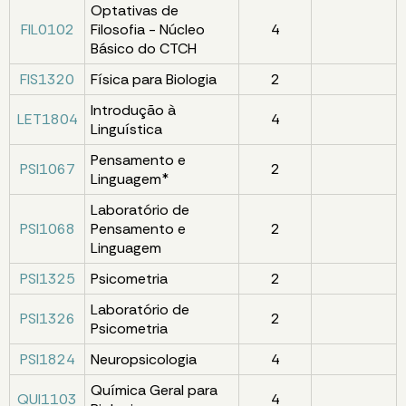
Optativas de
FIL0102
Filosofia - Núcleo
4
Básico do CTCH
FIS1320
Física para Biologia
2
Introdução à
LET1804
4
Linguística
Pensamento e
PSI1067
2
Linguagem*
Laboratório de
PSI1068
Pensamento e
2
Linguagem
PSI1325
Psicometria
2
Laboratório de
PSI1326
2
Psicometria
PSI1824
Neuropsicologia
4
Química Geral para
QUI1103
4