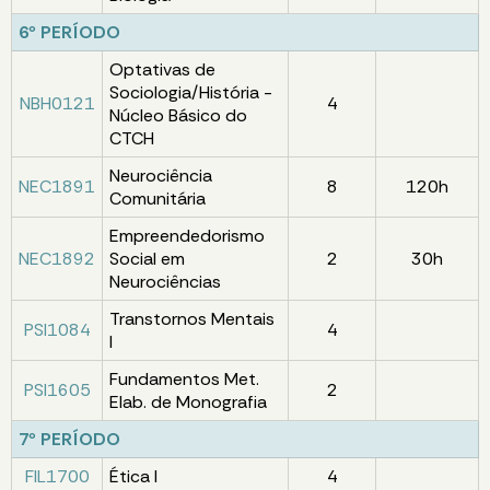
6º PERÍODO
Optativas de
Sociologia/História -
NBH0121
4
Núcleo Básico do
CTCH
Neurociência
NEC1891
8
120h
Comunitária
Empreendedorismo
NEC1892
Social em
2
30h
Neurociências
Transtornos Mentais
PSI1084
4
I
Fundamentos Met.
PSI1605
2
Elab. de Monografia
7º PERÍODO
FIL1700
Ética I
4