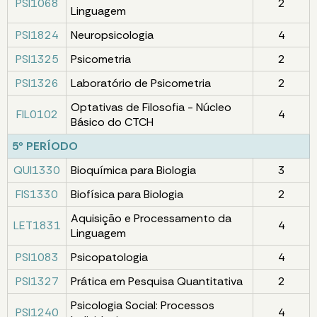
PSI1068
2
Linguagem
PSI1824
Neuropsicologia
4
PSI1325
Psicometria
2
PSI1326
Laboratório de Psicometria
2
Optativas de Filosofia - Núcleo
FIL0102
4
Básico do CTCH
5º PERÍODO
QUI1330
Bioquímica para Biologia
3
FIS1330
Biofísica para Biologia
2
Aquisição e Processamento da
LET1831
4
Linguagem
PSI1083
Psicopatologia
4
PSI1327
Prática em Pesquisa Quantitativa
2
Psicologia Social: Processos
PSI1240
4