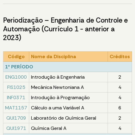
Periodização – Engenharia de Controle e
Automação (Currículo 1 - anterior a
2023)
Código
Nome da Disciplina
Créditos
1º PERÍODO
ENG1000
Introdução à Engenharia
2
FIS1025
Mecânica Newtoniana A
4
INF0371
Introdução à Programação
4
MAT1157
Cálculo a uma Variável A
6
QUI1709
Laboratório de Química Geral
2
QUI1971
Química Geral A
4