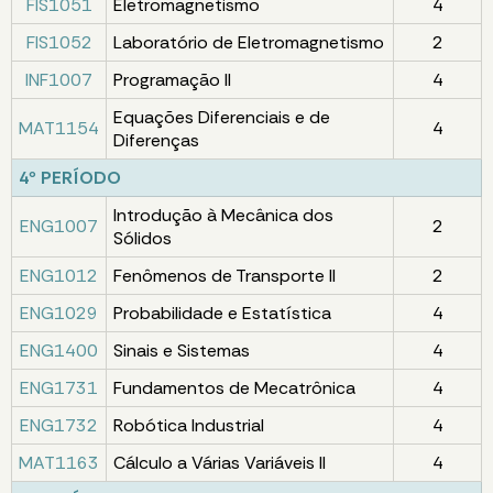
FIS1051
Eletromagnetismo
4
FIS1052
Laboratório de Eletromagnetismo
2
INF1007
Programação II
4
Equações Diferenciais e de
MAT1154
4
Diferenças
4º PERÍODO
Introdução à Mecânica dos
ENG1007
2
Sólidos
ENG1012
Fenômenos de Transporte II
2
ENG1029
Probabilidade e Estatística
4
ENG1400
Sinais e Sistemas
4
ENG1731
Fundamentos de Mecatrônica
4
ENG1732
Robótica Industrial
4
MAT1163
Cálculo a Várias Variáveis II
4