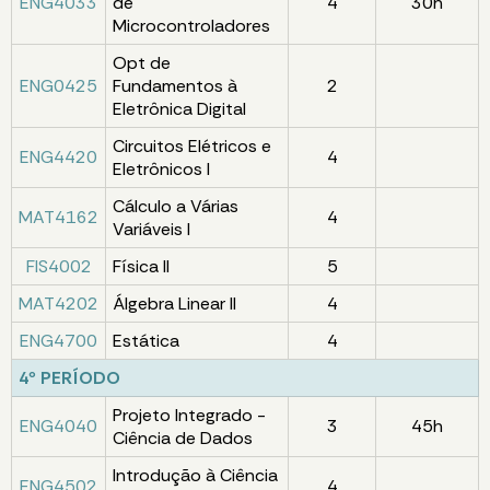
ENG4033
de
4
30h
Microcontroladores
Opt de
ENG0425
Fundamentos à
2
Eletrônica Digital
Circuitos Elétricos e
ENG4420
4
Eletrônicos I
Cálculo a Várias
MAT4162
4
Variáveis I
FIS4002
Física II
5
MAT4202
Álgebra Linear II
4
ENG4700
Estática
4
4º PERÍODO
Projeto Integrado -
ENG4040
3
45h
Ciência de Dados
Introdução à Ciência
ENG4502
4