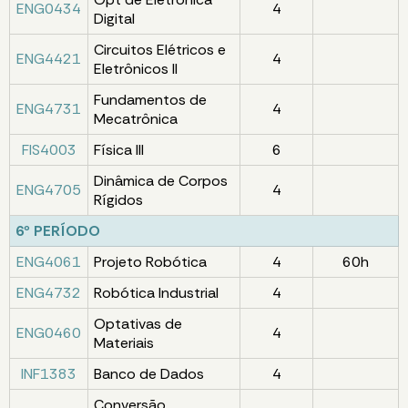
ENG0434
4
Digital
Circuitos Elétricos e
ENG4421
4
Eletrônicos II
Fundamentos de
ENG4731
4
Mecatrônica
FIS4003
Física III
6
Dinâmica de Corpos
ENG4705
4
Rígidos
6º PERÍODO
ENG4061
Projeto Robótica
4
60h
ENG4732
Robótica Industrial
4
Optativas de
ENG0460
4
Materiais
INF1383
Banco de Dados
4
Conversão