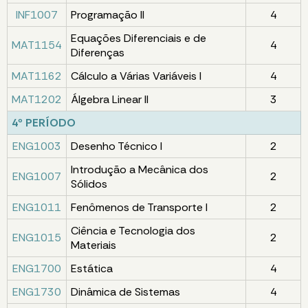
INF1007
Programação II
4
Equações Diferenciais e de
MAT1154
4
Diferenças
MAT1162
Cálculo a Várias Variáveis I
4
MAT1202
Álgebra Linear II
3
4º PERÍODO
ENG1003
Desenho Técnico I
2
Introdução a Mecânica dos
ENG1007
2
Sólidos
ENG1011
Fenômenos de Transporte I
2
Ciência e Tecnologia dos
ENG1015
2
Materiais
ENG1700
Estática
4
ENG1730
Dinâmica de Sistemas
4