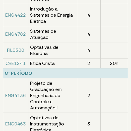
Introdução a
ENG4422
Sistemas de Energia
4
Elétrica
Sistemas de
ENG4782
4
Atuação
Optativas de
FIL0300
4
Filosofia
CRE1241
Ética Cristã
2
20h
8º PERÍODO
Projeto de
Graduação em
ENG4136
Engenharia de
2
Controle e
Automação I
Optativas de
ENG0463
Instrumentação
3
Eletrônica