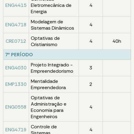
ENG4415
Eletromecânica de
4
Energia
Modelagem de
ENG4718
4
Sistemas Dinâmicos
Optativas de
CRE0712
4
40h
Cristianismo
7º PERÍODO
Projeto Integrado -
ENG4030
3
Empreendedorismo
Mentalidade
EMP1330
2
Empreendedora
Optativas de
Administração e
ENG0558
4
Economia para
Engenheiros
Controle de
ENG4719
4
Sistemas