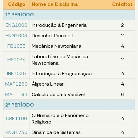
Código
Nome da Disciplina
Créditos
1º PERÍODO
ENG1000
Introdução à Engenharia
2
ENG1003
Desenho Técnico I
2
FIS1033
Mecânica Newtoniana
4
Laboratório de Mecânica
FIS1034
2
Newtoniana
INF1025
Introdução à Programação
4
MAT1260
Álgebra Linear I
4
MAT1161
Cálculo de uma Variável
6
2º PERÍODO
O Humano e o Fenômeno
CRE1100
4
Religioso
ENG1730
Dinâmica de Sistemas
4