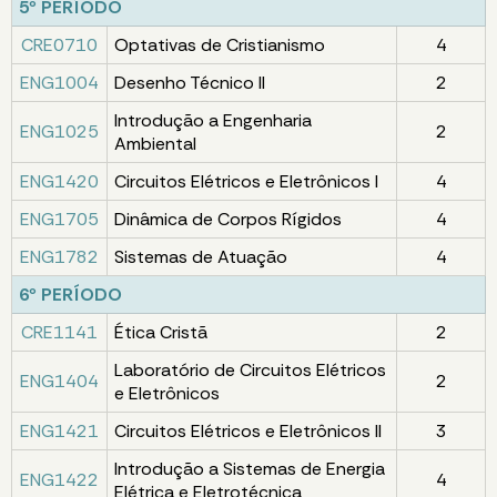
5º PERÍODO
CRE0710
Optativas de Cristianismo
4
ENG1004
Desenho Técnico II
2
Introdução a Engenharia
ENG1025
2
Ambiental
ENG1420
Circuitos Elétricos e Eletrônicos I
4
ENG1705
Dinâmica de Corpos Rígidos
4
ENG1782
Sistemas de Atuação
4
6º PERÍODO
CRE1141
Ética Cristã
2
Laboratório de Circuitos Elétricos
ENG1404
2
e Eletrônicos
ENG1421
Circuitos Elétricos e Eletrônicos II
3
Introdução a Sistemas de Energia
ENG1422
4
Elétrica e Eletrotécnica