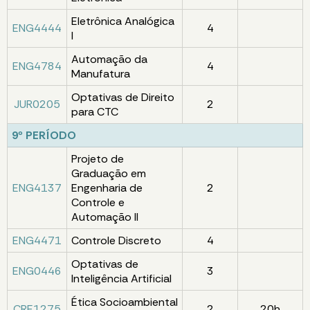
Eletrônica Analógica
ENG4444
4
I
Automação da
ENG4784
4
Manufatura
Optativas de Direito
JUR0205
2
para CTC
9º PERÍODO
Projeto de
Graduação em
ENG4137
Engenharia de
2
Controle e
Automação II
ENG4471
Controle Discreto
4
Optativas de
ENG0446
3
Inteligência Artificial
Ética Socioambiental
CRE1275
2
20h