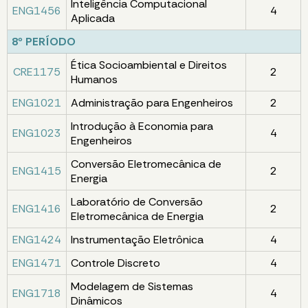
Inteligência Computacional
ENG1456
4
Aplicada
8º PERÍODO
Ética Socioambiental e Direitos
CRE1175
2
Humanos
ENG1021
Administração para Engenheiros
2
Introdução à Economia para
ENG1023
4
Engenheiros
Conversão Eletromecânica de
ENG1415
2
Energia
Laboratório de Conversão
ENG1416
2
Eletromecânica de Energia
ENG1424
Instrumentação Eletrônica
4
ENG1471
Controle Discreto
4
Modelagem de Sistemas
ENG1718
4
Dinâmicos