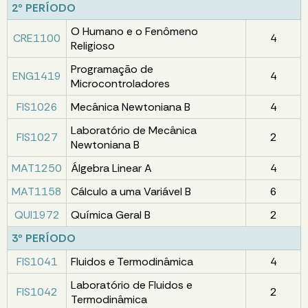
2º PERÍODO
O Humano e o Fenômeno
CRE1100
4
Religioso
Programação de
ENG1419
4
Microcontroladores
FIS1026
Mecânica Newtoniana B
4
Laboratório de Mecânica
FIS1027
2
Newtoniana B
MAT1250
Álgebra Linear A
4
MAT1158
Cálculo a uma Variável B
6
QUI1972
Química Geral B
2
3º PERÍODO
FIS1041
Fluidos e Termodinâmica
4
Laboratório de Fluidos e
FIS1042
2
Termodinâmica