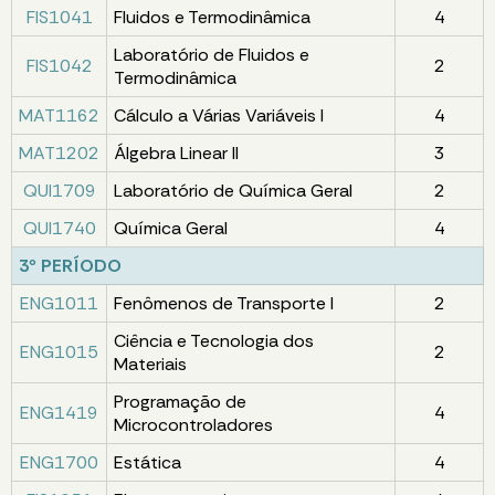
FIS1041
Fluidos e Termodinâmica
4
Laboratório de Fluidos e
FIS1042
2
Termodinâmica
MAT1162
Cálculo a Várias Variáveis I
4
MAT1202
Álgebra Linear II
3
QUI1709
Laboratório de Química Geral
2
QUI1740
Química Geral
4
3º PERÍODO
ENG1011
Fenômenos de Transporte I
2
Ciência e Tecnologia dos
ENG1015
2
Materiais
Programação de
ENG1419
4
Microcontroladores
ENG1700
Estática
4