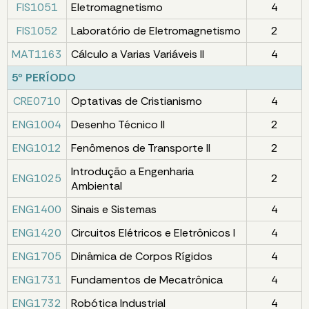
FIS1051
Eletromagnetismo
4
FIS1052
Laboratório de Eletromagnetismo
2
MAT1163
Cálculo a Varias Variáveis II
4
5º PERÍODO
CRE0710
Optativas de Cristianismo
4
ENG1004
Desenho Técnico II
2
ENG1012
Fenômenos de Transporte II
2
Introdução a Engenharia
ENG1025
2
Ambiental
ENG1400
Sinais e Sistemas
4
ENG1420
Circuitos Elétricos e Eletrônicos I
4
ENG1705
Dinâmica de Corpos Rígidos
4
ENG1731
Fundamentos de Mecatrônica
4
ENG1732
Robótica Industrial
4