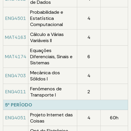
de Dados
Probabilidade e
ENG4501
Estatística
4
Computacional
Cálculo a Várias
MAT4163
4
Variáveis II
Equações
MAT4174
Diferenciais, Sinais e
6
Sistemas
Mecânica dos
ENG4703
4
Sólidos I
Fenômenos de
ENG4011
2
Transporte I
5º PERÍODO
Projeto Internet das
ENG4051
4
60h
Coisas
Opt de Eletrônica