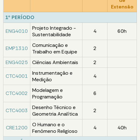
de
Extensão
1º PERÍODO
Projeto Integrado -
ENG4010
4
60h
Sustentabilidade
Comunicação e
EMP1310
2
Trabalho em Equipe
ENG4025
Ciências Ambientais
2
Instrumentação e
CTC4001
4
Medição
Modelagem e
CTC4002
6
Programação
Desenho Técnico e
CTC4003
2
Geometria Analítica
O Humano e o
CRE1200
4
40h
Fenômeno Religioso