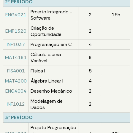
2º PERÍODO
Projeto Integrado -
ENG4021
2
15h
Software
Criação de
EMP1320
2
Oportunidade
INF1037
Programação em C
4
Cálculo a uma
MAT4161
6
Variável
FIS4001
Física I
5
MAT4200
Álgebra Linear I
4
ENG4004
Desenho Mecânico
2
Modelagem de
INF1012
2
Dados
3º PERÍODO
Projeto Programação