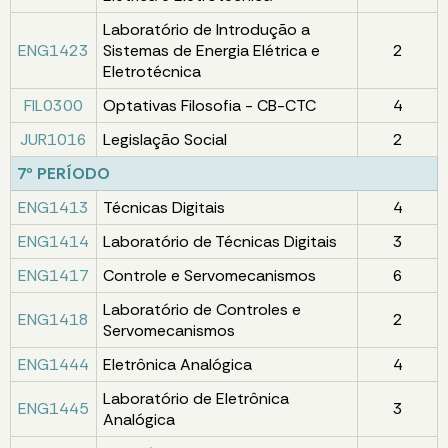
Laboratório de Introdução a
ENG1423
Sistemas de Energia Elétrica e
2
Eletrotécnica
FIL0300
Optativas Filosofia - CB-CTC
4
JUR1016
Legislação Social
2
7º PERÍODO
ENG1413
Técnicas Digitais
4
ENG1414
Laboratório de Técnicas Digitais
3
ENG1417
Controle e Servomecanismos
6
Laboratório de Controles e
ENG1418
2
Servomecanismos
ENG1444
Eletrônica Analógica
4
Laboratório de Eletrônica
ENG1445
3
Analógica