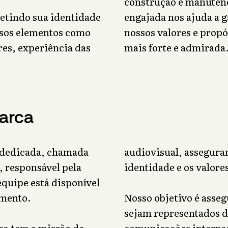
construção e manutenç
letindo sua identidade
engajada nos ajuda a g
ersos elementos como
nossos valores e prop
res, experiência das
mais forte e admirada
arca
 dedicada, chamada
audiovisual, assegura
 responsável pela
identidade e os valore
equipe está disponível
imento.
Nosso objetivo é asseg
sejam representados d
ca tem a missão de
comunicações interna