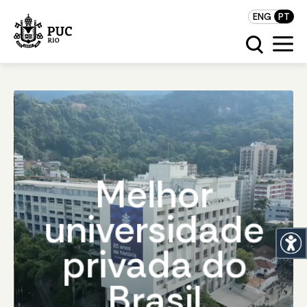
ENG
PT
Melhor
universidade
privada do
Brasil